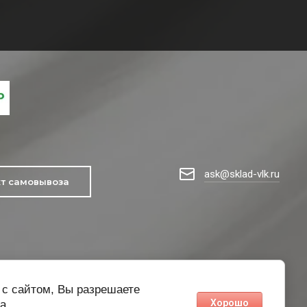
ask@sklad-vlk.ru
кт самовывоза
 с сайтом, Вы разрешаете
Хорошо
а.