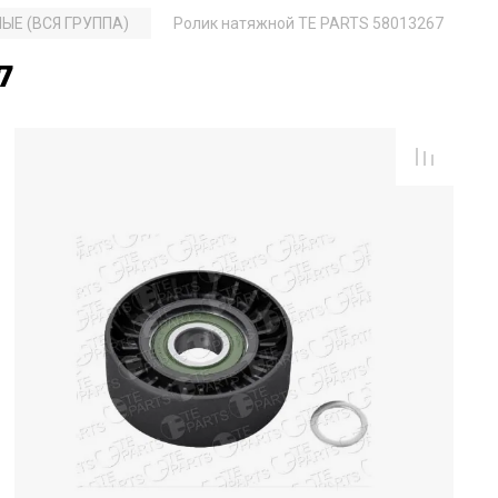
ЫЕ (ВСЯ ГРУППА)
Ролик натяжной TE PARTS 58013267
7