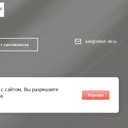
ask@sklad-vlk.ru
кт самовывоза
 с сайтом, Вы разрешаете
Хорошо
а.
сделать сайт
в megagroup.ru