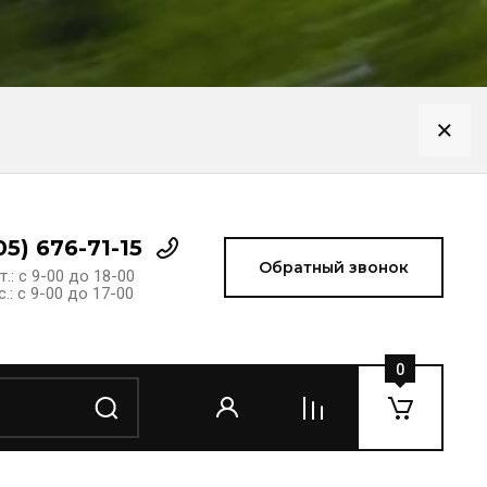
05) 676-71-15
Обратный звонок
т.: с 9-00 до 18-00
с.: с 9-00 до 17-00
0