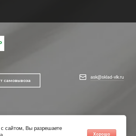
ask@sklad-vlk.ru
кт самовывоза
 с сайтом, Вы разрешаете
Хорошо
а.