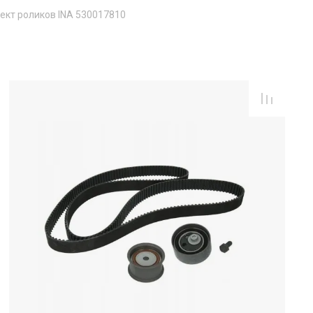
ект роликов INA 530017810